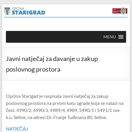
Skip to
Skip
content
to
content
Općina
MENU
Starigrad
Službena
Javni natječaj za davanje u zakup
mrežna
stranica
poslovnog prostora
Općina Starigad je raspisala Javni natječaj za zakup
poslovnog prostora na prvom katu zgrade koja se nalazi na
čest. 4990/2, 4990/3, 4989/4, 4989, 5490/1 i 5491/1 sve
k.o. Seline, na adresi Dr. Franje Tuđmana 80, Seline.
NATJEČAJ