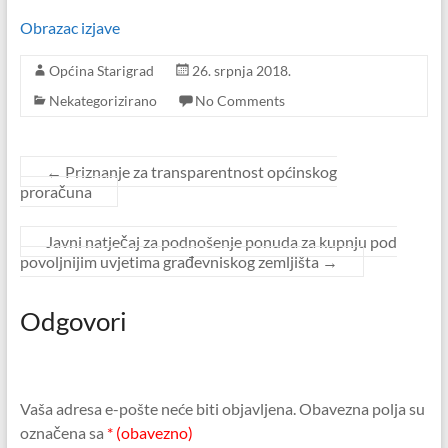
Obrazac izjave
Općina Starigrad
26. srpnja 2018.
Nekategorizirano
No Comments
←
Priznanje za transparentnost općinskog
proračuna
Javni natječaj za podnošenje ponuda za kupnju pod
povoljnijim uvjetima građevniskog zemljišta
→
Odgovori
Vaša adresa e-pošte neće biti objavljena.
Obavezna polja su
označena sa
* (obavezno)