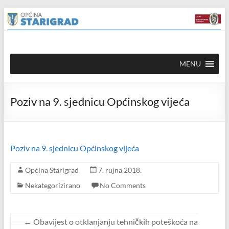
Skip to
Skip
content
to
content
Općina
MENU
Starigrad
Službena
Poziv na 9. sjednicu Općinskog vijeća
mrežna
stranica
Poziv na 9. sjednicu Općinskog vijeća
Općina Starigrad
7. rujna 2018.
Nekategorizirano
No Comments
←
Obavijest o otklanjanju tehničkih poteškoća na