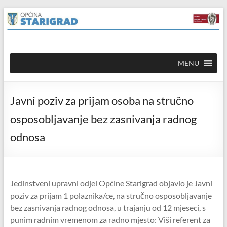
Skip to
Skip
content
to
content
Općina
MENU
Starigrad
Službena
Javni poziv za prijam osoba na stručno
mrežna
stranica
osposobljavanje bez zasnivanja radnog
odnosa
Jedinstveni upravni odjel Općine Starigrad objavio je Javni
poziv za prijam 1 polaznika/ce, na stručno osposobljavanje
bez zasnivanja radnog odnosa, u trajanju od 12 mjeseci, s
punim radnim vremenom za radno mjesto: Viši referent za