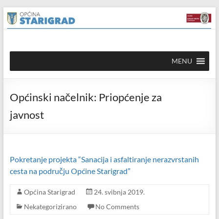
Skip to
Skip
content
to
content
Općina
MENU
Starigrad
Službena
Općinski načelnik: Priopćenje za
mrežna
stranica
javnost
Pokretanje projekta “Sanacija i asfaltiranje nerazvrstanih
cesta na području Općine Starigrad”
Općina Starigrad
24. svibnja 2019.
Nekategorizirano
No Comments