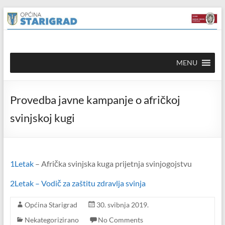
Skip to
Skip
content
to
content
Općina
MENU
Starigrad
Službena
Provedba javne kampanje o afričkoj
mrežna
stranica
svinjskoj kugi
1Letak
– Afrička svinjska kuga prijetnja svinjogojstvu
2Letak – Vodič za zaštitu zdravlja svinja
Općina Starigrad
30. svibnja 2019.
Nekategorizirano
No Comments