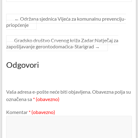
←
Održana sjednica Vijeća za komunalnu prevenciju-
priopćenje
Gradsko društvo Crvenog križa Zadar:Natječaj za
zapošljavanje gerontodomaćica-Starigrad
→
Odgovori
Vaša adresa e-pošte neće biti objavljena.
Obavezna polja su
označena sa
* (obavezno)
Komentar
* (obavezno)