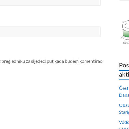
t pregledniku za sljedeći put kada budem komentirao.
Pos
akt
Čest
Dana 
Obavi
Stari
Vodo
vode