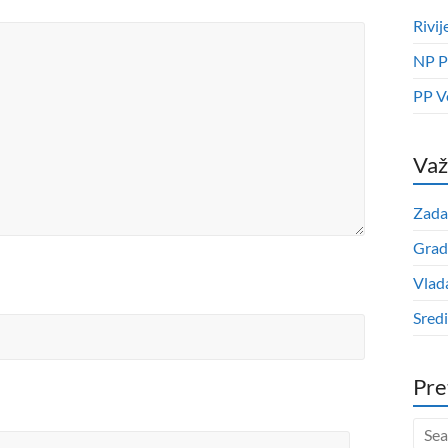
Rivij
NP P
PP V
Važ
Zada
Grad
Vlad
Sred
Pre