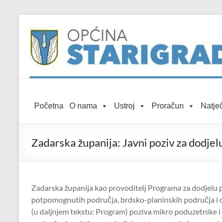
Skip to
Skip
content
to
content
Općina
Početna
O nama
Ustroj
Proračun
Natječ
Starigrad
Službena
Zadarska županija: Javni poziv za dodje
mrežna
stranica
Zadarska županija kao provoditelj Programa za dodjelu 
potpomognutih područja, brdsko-planinskih područja i 
(u daljnjem tekstu: Program) poziva mikro poduzetnike i