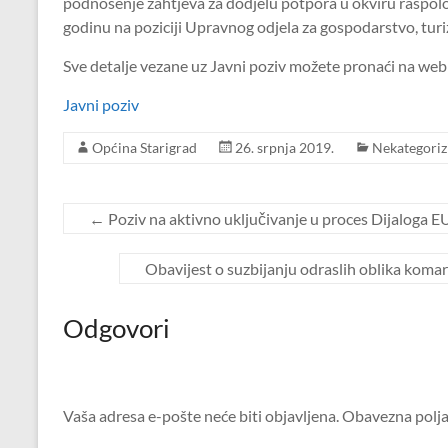
podnošenje zahtjeva za dodjelu potpora u okviru raspol
godinu na poziciji Upravnog odjela za gospodarstvo, turi
Sve detalje vezane uz Javni poziv možete pronaći na web 
Javni poziv
Općina Starigrad
26. srpnja 2019.
Nekategoriz
←
Poziv na aktivno uključivanje u proces Dijaloga E
Obavijest o suzbijanju odraslih oblika koma
Odgovori
Vaša adresa e-pošte neće biti objavljena.
Obavezna polja