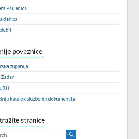
era Paklenica
aklenica
elebit
nije poveznice
rska županija
 Zadar
a RH
išnju katalog službenih dokumenata
tražite stranice