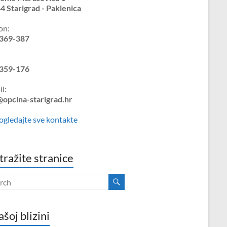
4 Starigrad - Paklenica
on:
369-387
359-176
l:
@opcina-starigrad.hr
ogledajte sve kontakte
tražite stranice
ašoj blizini