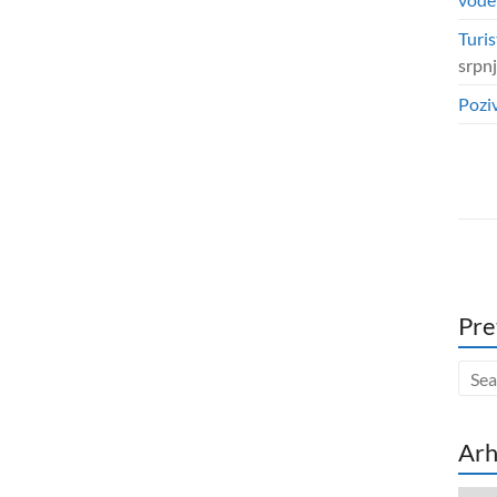
Turis
srpn
Poziv
Pre
Arh
Arhi