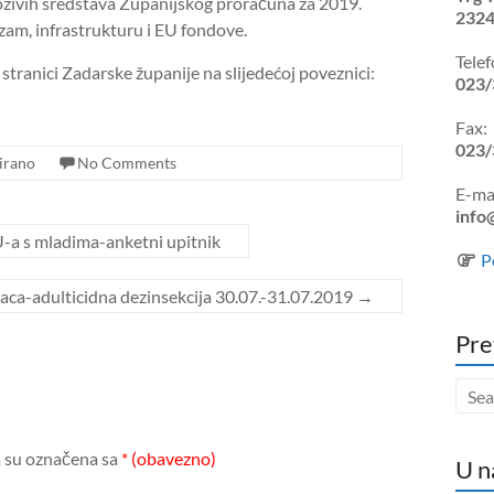
oživih sredstava Županijskog proračuna za 2019.
2324
zam, infrastrukturu i EU fondove.
Telef
stranici Zadarske županije na slijedećoj poveznici:
023/
Fax:
023/
irano
No Comments
E-mai
info
U-a s mladima-anketni upitnik
P
raca-adulticidna dezinsekcija 30.07.-31.07.2019
→
Pre
 su označena sa
* (obavezno)
U n