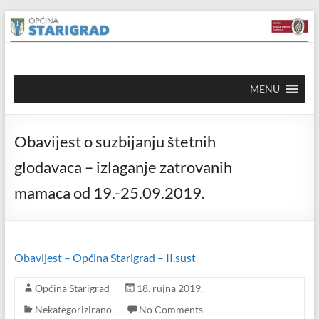
Skip to
Skip
content
to
content
Općina
MENU
Starigrad
Službena
Obavijest o suzbijanju štetnih
mrežna
stranica
glodavaca – izlaganje zatrovanih
mamaca od 19.-25.09.2019.
Obavijest – Općina Starigrad – II.sust
Općina Starigrad
18. rujna 2019.
Nekategorizirano
No Comments