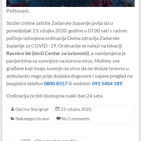
Poštovani,
Stožer civilne zaštite Zadarske županije javlja da u
ponedjeljak 23. ožujka 2020. godine u 07,00 sati s radom
počinje izdvojena ordinacija Doma zdravlja Zadarske
županije za COVID -19. Ordinacija se nalazi na lokaciji
Ravnice bb (bivši Centar za ovisnosti)
, a namijenjena je
pacijentima sa sumnjom na korona virus. Molimo sve
građane koji imaju sumnje na virus da ne dolaze izravno u
ambulantu nego prije dolaska dogovore i najave pregled na
besplatni telefon
0800 8557
ili mobitel:
091 5404 189
.
Ordinacija će biti dostupna svaki dan 24 sata.
Općina Starigrad
23. ožujka 2020.
Nekategorizirano
No Comments
←
HEP – Obavijest za medije