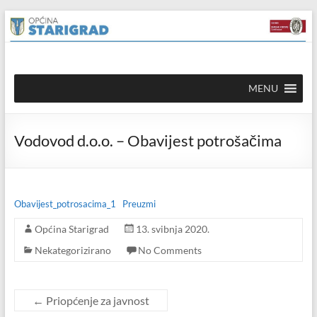
Skip to
Skip
content
to
content
Općina
MENU
Starigrad
Službena
Vodovod d.o.o. – Obavijest potrošačima
mrežna
stranica
Obavijest_potrosacima_1
Preuzmi
Općina Starigrad
13. svibnja 2020.
Nekategorizirano
No Comments
←
Priopćenje za javnost