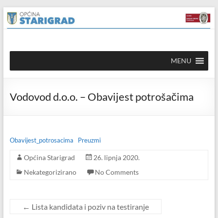
Skip to
Skip
content
to
content
Općina
MENU
Starigrad
Službena
Vodovod d.o.o. – Obavijest potrošačima
mrežna
stranica
Obavijest_potrosacima
Preuzmi
Općina Starigrad
26. lipnja 2020.
Nekategorizirano
No Comments
←
Lista kandidata i poziv na testiranje