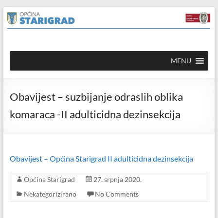
Skip to
Skip
content
to
content
Općina
MENU
Starigrad
Službena
Obavijest – suzbijanje odraslih oblika
mrežna
stranica
komaraca -II adulticidna dezinsekcija
Obavijest – Općina Starigrad II adulticidna dezinsekcija
Općina Starigrad
27. srpnja 2020.
Nekategorizirano
No Comments