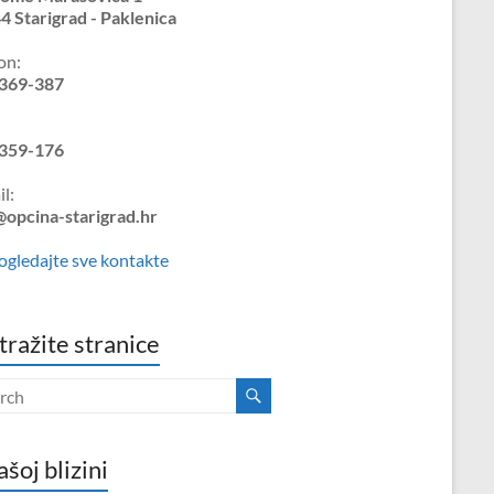
4 Starigrad - Paklenica
on:
369-387
359-176
l:
@opcina-starigrad.hr
ogledajte sve kontakte
tražite stranice
ašoj blizini