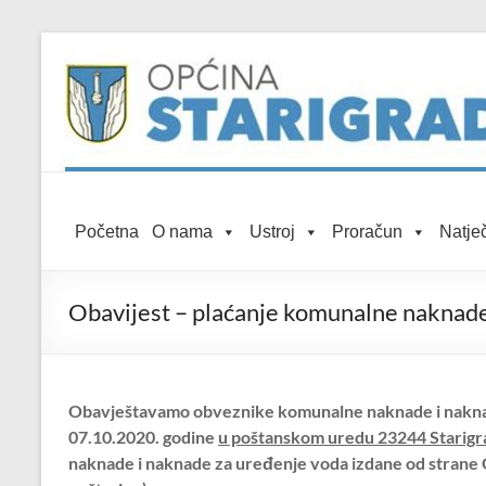
Skip to
Skip
content
to
content
Općina
Početna
O nama
Ustroj
Proračun
Natječ
Starigrad
Službena
Obavijest – plaćanje komunalne naknade
mrežna
stranica
Obavještavamo obveznike komunalne naknade i naknad
07.10.2020. godine
u poštanskom uredu 23244 Starigr
naknade i naknade za uređenje voda izdane od strane O