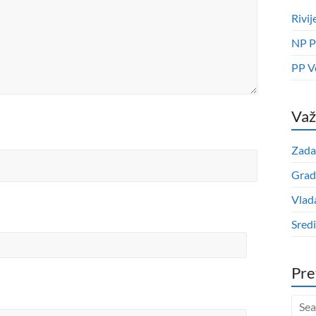
Rivij
NP P
PP V
Važ
Zada
Grad
Vlad
Sred
Pre