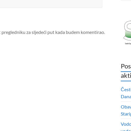
t pregledniku za sljedeći put kada budem komentirao.
Pos
akt
Čest
Dana 
Obavi
Stari
Vodo
vode