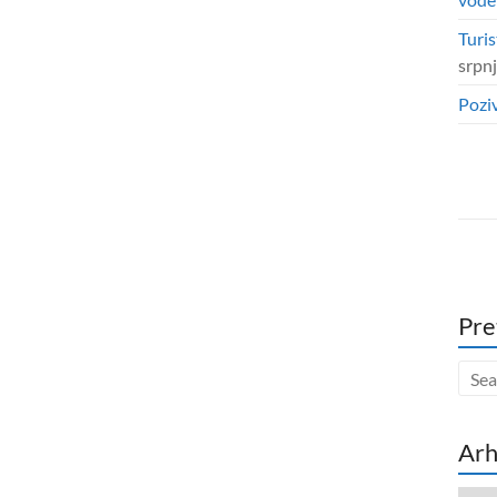
Turis
srpn
Poziv
Pre
Arh
Arhi