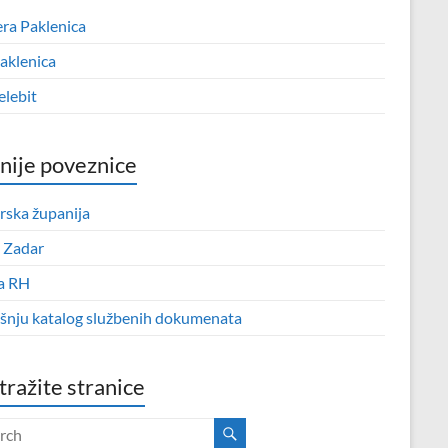
era Paklenica
aklenica
elebit
nije poveznice
rska županija
 Zadar
a RH
išnju katalog službenih dokumenata
tražite stranice