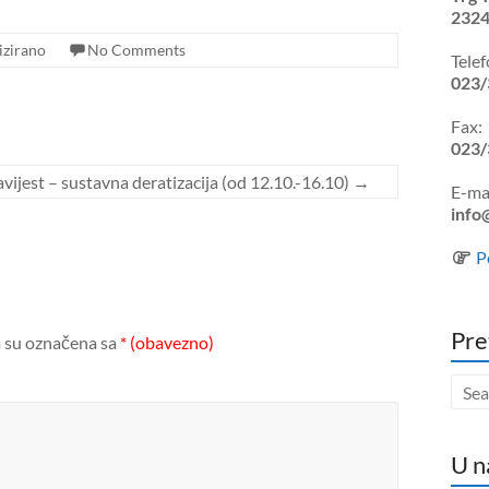
2324
izirano
No Comments
Telef
023/
Fax:
023/
vijest – sustavna deratizacija (od 12.10.-16.10)
→
E-mai
info
P
Pre
 su označena sa
* (obavezno)
U n