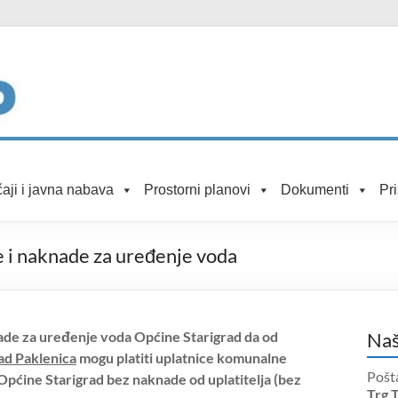
aji i javna nabava
Prostorni planovi
Dokumenti
Pr
 i naknade za uređenje voda
e za uređenje voda Općine Starigrad da od
Naš
ad Paklenica
mogu platiti uplatnice komunalne
Pošt
pćine Starigrad bez naknade od uplatitelja (bez
Trg 