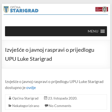
Skip to
Skip
content
to
content
Općina
MENU
Starigrad
Službena
Izvješće o javnoj raspravi o prijedlogu
mrežna
stranica
UPU Luke Starigrad
Izvješće o javnoj raspravi o prijedlogu UPU Luke Starigrad
dostupno je
ovdje
Općina Starigrad
23. listopada 2020.
Nekategorizirano
No Comments