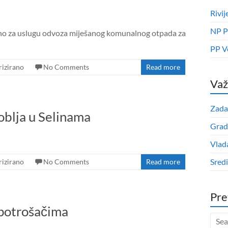
Rivij
NP P
zano za uslugu odvoza miješanog komunalnog otpada za
PP V
izirano
No Comments
Read more
Važ
Zada
oblja u Selinama
Grad
Vlad
Sred
izirano
No Comments
Read more
Pre
 potrošačima