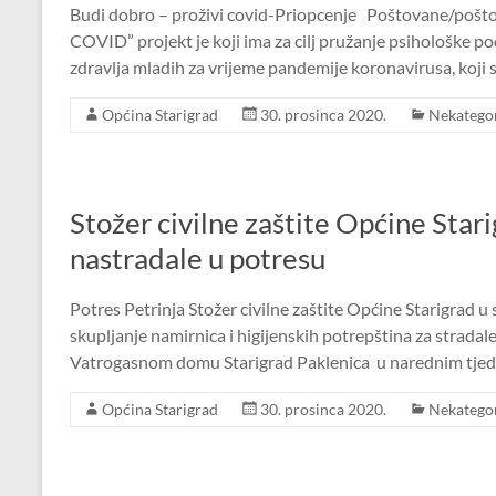
Budi dobro – proživi covid-Priopcenje Poštovane/poš
COVID” projekt je koji ima za cilj pružanje psihološke 
zdravlja mladih za vrijeme pandemije koronavirusa, koji 
Općina Starigrad
30. prosinca 2020.
Nekategor
Stožer civilne zaštite Općine Star
nastradale u potresu
Potres Petrinja Stožer civilne zaštite Općine Starigrad u
skupljanje namirnica i higijenskih potrepština za stradale
Vatrogasnom domu Starigrad Paklenica u narednim tje
Općina Starigrad
30. prosinca 2020.
Nekategor