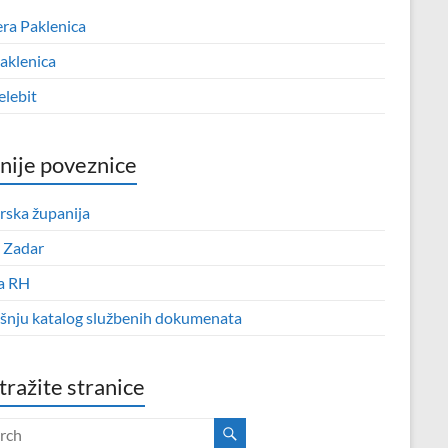
era Paklenica
aklenica
elebit
nije poveznice
rska županija
 Zadar
a RH
išnju katalog službenih dokumenata
tražite stranice