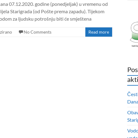
ana 07.12.2020. godine (ponedjeljak) u vremenu od
dijela Starigrada (od Pošte prema zapadu). Tijekom
dom za ljudsku potrošnju biti će smještena
zirano
No Comments
Read more
Pos
akt
Čest
Dana 
Obavi
Stari
Vodo
vode