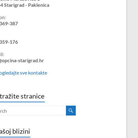
4 Starigrad - Paklenica
on:
369-387
359-176
l:
@opcina-starigrad.hr
ogledajte sve kontakte
tražite stranice
ašoj blizini