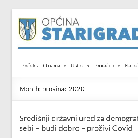
Skip to
Skip
content
to
content
Općina
Početna
O nama
Ustroj
Proračun
Natječ
Starigrad
Službena
Month:
prosinac 2020
mrežna
stranica
Središnji državni ured za demografi
sebi – budi dobro – proživi Covid