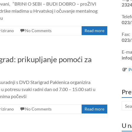
tovani, “BRINI O SEBI – BUDI DOBRO – proŽIVI
2324
podrške mladima u Hrvatskoj i očuvanje mentalnog
Telef
su
023/
izirano
No Comments
Read more
Fax:
023/
E-mai
igrad: prikupljanje pomoći za
info
P
 suradnji s DVD Starigrad Paklenica organizira
 u potresu svaki radni dan od 7.00 – 15.00 sati u
Pre
dnima počevši
izirano
No Comments
Read more
U n