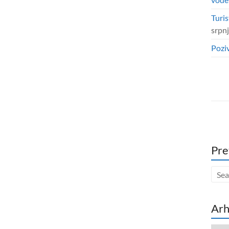
Turis
srpn
Poziv
Pre
Arh
Arhi