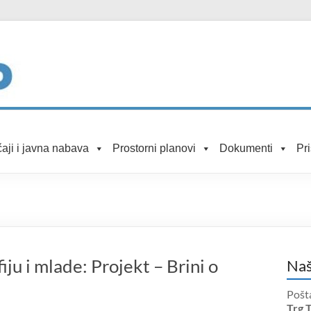
aji i javna nabava
Prostorni planovi
Dokumenti
Pr
ju i mlade: Projekt – Brini o
Naš
Pošt
Trg 