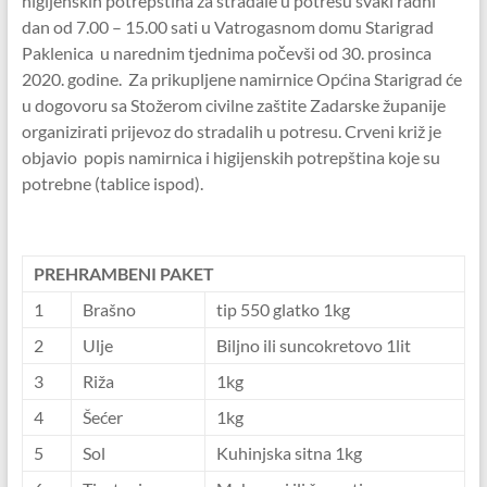
higijenskih potrepština za stradale u potresu svaki radni
dan od 7.00 – 15.00 sati u Vatrogasnom domu Starigrad
Paklenica u narednim tjednima počevši od 30. prosinca
2020. godine. Za prikupljene namirnice Općina Starigrad će
u dogovoru sa Stožerom civilne zaštite Zadarske županije
organizirati prijevoz do stradalih u potresu. Crveni križ je
objavio popis namirnica i higijenskih potrepština koje su
potrebne (tablice ispod).
PREHRAMBENI PAKET
1
Brašno
tip 550 glatko 1kg
2
Ulje
Biljno ili suncokretovo 1lit
3
Riža
1kg
4
Šećer
1kg
5
Sol
Kuhinjska sitna 1kg