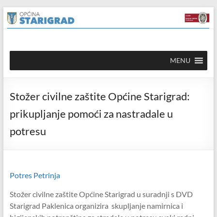
Skip to
Skip
content
to
content
Općina
MENU
Starigrad
Službena
Stožer civilne zaštite Općine Starigrad:
mrežna
stranica
prikupljanje pomoći za nastradale u
potresu
Potres Petrinja
Stožer civilne zaštite Općine Starigrad u suradnji s DVD
Starigrad Paklenica organizira skupljanje namirnica i