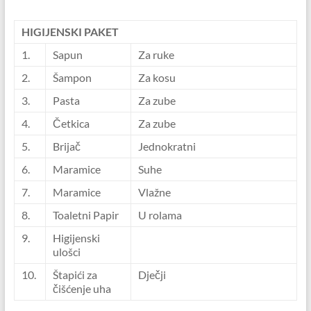
HIGIJENSKI PAKET
1.
Sapun
Za ruke
2.
Šampon
Za kosu
3.
Pasta
Za zube
4.
Četkica
Za zube
5.
Brijač
Jednokratni
6.
Maramice
Suhe
7.
Maramice
Vlažne
8.
Toaletni Papir
U rolama
9.
Higijenski
ulošci
10.
Štapići za
Dječji
čišćenje uha