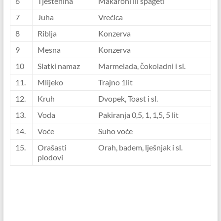
6
Tjestenina
Makaroni ili špageti
7
Juha
Vrećica
8
Riblja
Konzerva
9
Mesna
Konzerva
10
Slatki namaz
Marmelada, čokoladni i sl.
11.
Mlijeko
Trajno 1lit
12.
Kruh
Dvopek, Toast i sl.
13.
Voda
Pakiranja 0,5, 1, 1,5, 5 lit
14.
Voće
Suho voće
15.
Orašasti
Orah, badem, lješnjak i sl.
plodovi