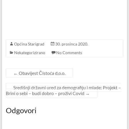
Općina Starigrad
30. prosinca 2020.
Nekategorizirano
No Comments
←
Obavijest Čistoća d.o.o.
Središnji državni ured za demografiju i mlade: Projekt –
Brini o sebi – budi dobro – proživi Covid
→
Odgovori