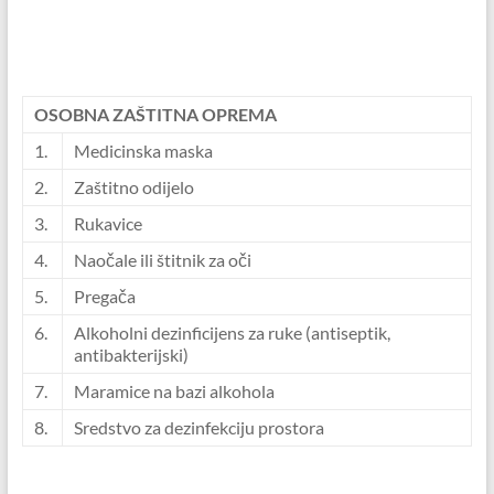
OSOBNA ZAŠTITNA OPREMA
1.
Medicinska maska
2.
Zaštitno odijelo
3.
Rukavice
4.
Naočale ili štitnik za oči
5.
Pregača
6.
Alkoholni dezinficijens za ruke (antiseptik,
antibakterijski)
7.
Maramice na bazi alkohola
8.
Sredstvo za dezinfekciju prostora