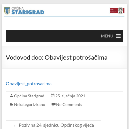
Skip to
Skip
content
to
content
Općina
MENU
Starigrad
Službena
Vodovod doo: Obavijest potrošačima
mrežna
stranica
Obavijest_potrosacima
Općina Starigrad
25. siječnja 2021.
Nekategorizirano
No Comments
←
Poziv na 24. sjednicu Općinskog vijeća