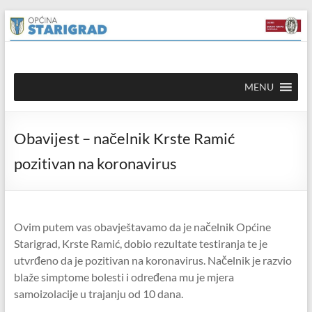
Skip to
Skip
content
to
content
Općina
MENU
Starigrad
Službena
Obavijest – načelnik Krste Ramić
mrežna
stranica
pozitivan na koronavirus
Ovim putem vas obavještavamo da je načelnik Općine
Starigrad, Krste Ramić, dobio rezultate testiranja te je
utvrđeno da je pozitivan na koronavirus. Načelnik je razvio
blaže simptome bolesti i određena mu je mjera
samoizolacije u trajanju od 10 dana.