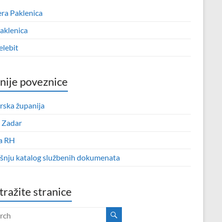
era Paklenica
aklenica
elebit
nije poveznice
rska županija
 Zadar
a RH
išnju katalog službenih dokumenata
tražite stranice