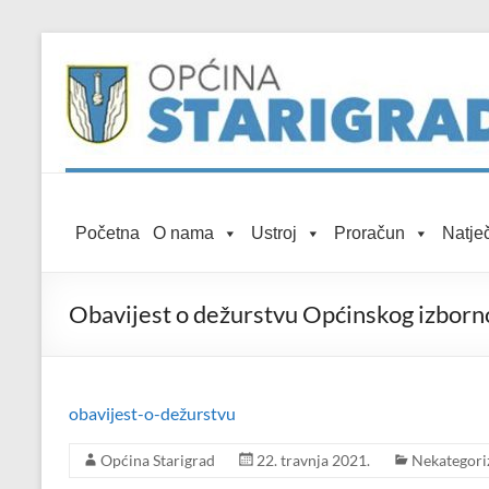
Skip to
Skip
content
to
content
Općina
Početna
O nama
Ustroj
Proračun
Natječ
Starigrad
Službena
Obavijest o dežurstvu Općinskog izborn
mrežna
stranica
obavijest-o-dežurstvu
Općina Starigrad
22. travnja 2021.
Nekategori