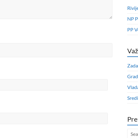
Rivij
NP P
PP V
Važ
Zada
Grad
Vlad
Sred
Pre