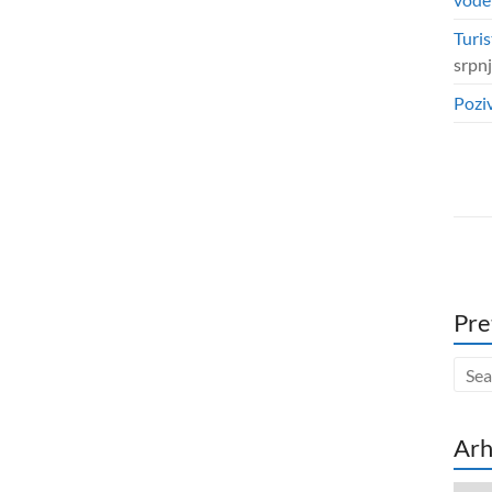
Turis
srpn
Poziv
Pre
Arh
Arhi