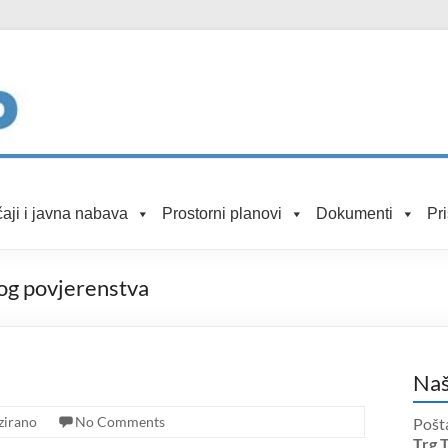
aji i javna nabava
Prostorni planovi
Dokumenti
Pr
og povjerenstva
Naš
zirano
No Comments
Pošt
Trg 