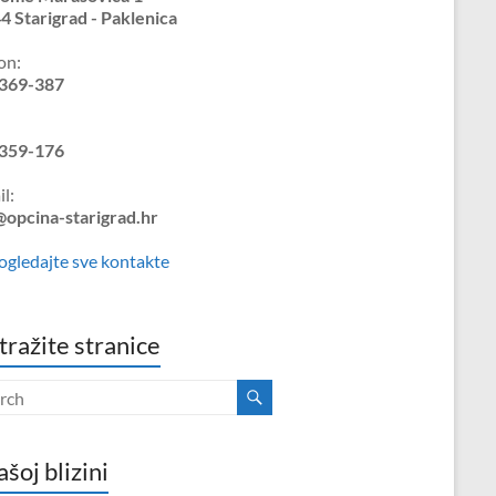
4 Starigrad - Paklenica
on:
369-387
359-176
l:
@opcina-starigrad.hr
ogledajte sve kontakte
tražite stranice
ašoj blizini