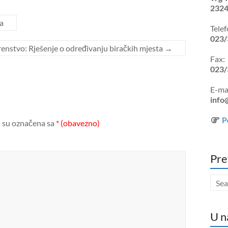
2324
a
Telef
023/
enstvo: Rješenje o određivanju biračkih mjesta
→
Fax:
023/
E-mai
info
P
 su označena sa
* (obavezno)
Pre
U n