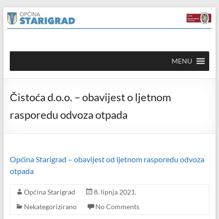
Skip to
Skip
content
to
content
Općina
MENU
Starigrad
Službena
Čistoća d.o.o. – obavijest o ljetnom
mrežna
stranica
rasporedu odvoza otpada
Općina Starigrad – obavijest od ljetnom rasporedu odvoza
otpada
Općina Starigrad
8. lipnja 2021.
Nekategorizirano
No Comments