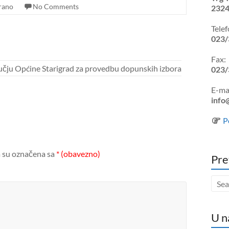
rano
No Comments
2324
Telef
023/
Fax:
ručju Općine Starigrad za provedbu dopunskih izbora
023/
E-mai
info
P
 su označena sa
* (obavezno)
Pre
U n