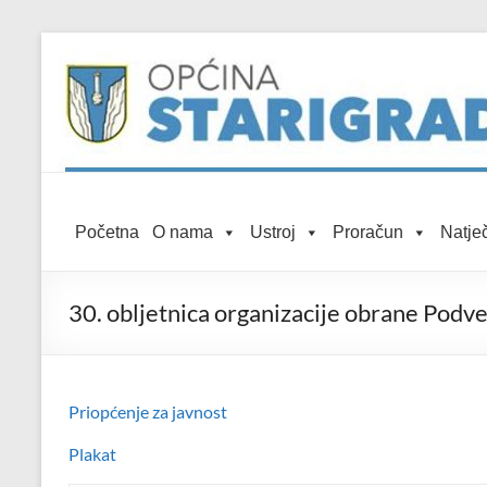
Skip to
Skip
content
to
content
Općina
Početna
O nama
Ustroj
Proračun
Natječ
Starigrad
Službena
30. obljetnica organizacije obrane Podve
mrežna
stranica
Priopćenje za javnost
Plakat