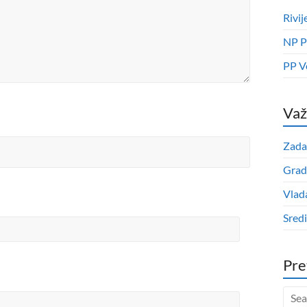
Rivij
NP P
PP V
Važ
Zada
Grad
Vlad
Sred
Pre