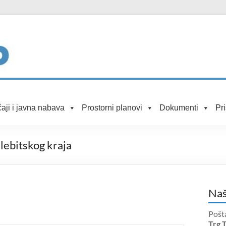
aji i javna nabava
Prostorni planovi
Dokumenti
Pr
lebitskog kraja
Naš
Pošt
Trg 