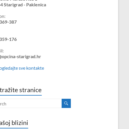
4 Starigrad - Paklenica
on:
369-387
359-176
l:
@opcina-starigrad.hr
ogledajte sve kontakte
tražite stranice
ašoj blizini