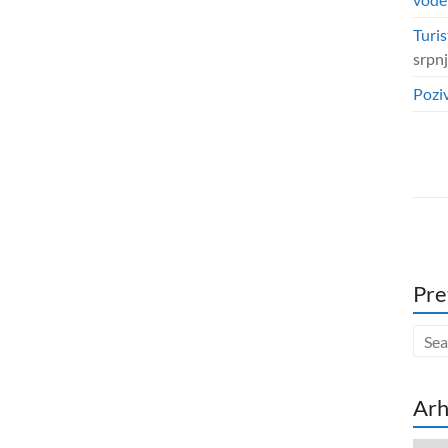
Turis
srpn
Poziv
Pre
Arh
Arhi