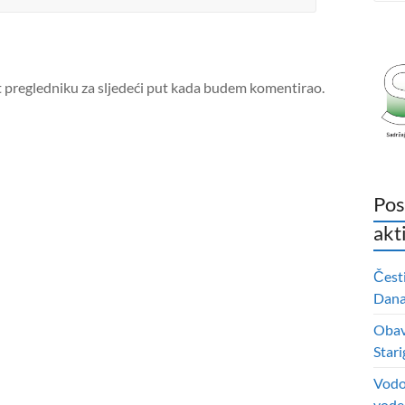
t pregledniku za sljedeći put kada budem komentirao.
Pos
akt
Čest
Dana 
Obavi
Stari
Vodo
vode