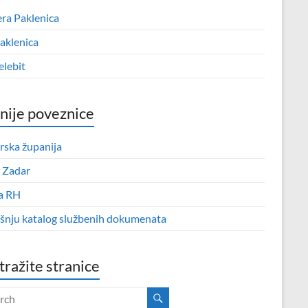
era Paklenica
aklenica
elebit
nije poveznice
rska županija
 Zadar
a RH
išnju katalog službenih dokumenata
tražite stranice