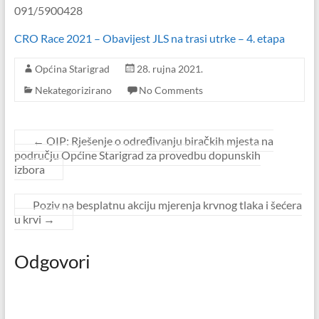
091/5900428
CRO Race 2021 – Obavijest JLS na trasi utrke – 4. etapa
Općina Starigrad
28. rujna 2021.
Nekategorizirano
No Comments
←
OIP: Rješenje o određivanju biračkih mjesta na
području Općine Starigrad za provedbu dopunskih
izbora
Poziv na besplatnu akciju mjerenja krvnog tlaka i šećera
u krvi
→
Odgovori