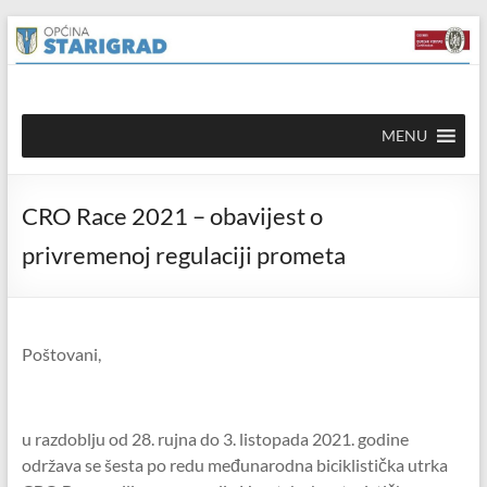
Skip to
Skip
content
to
content
Općina
MENU
Starigrad
Službena
CRO Race 2021 – obavijest o
mrežna
stranica
privremenoj regulaciji prometa
Poštovani,
u razdoblju od 28. rujna do 3. listopada 2021. godine
održava se šesta po redu međunarodna biciklistička utrka