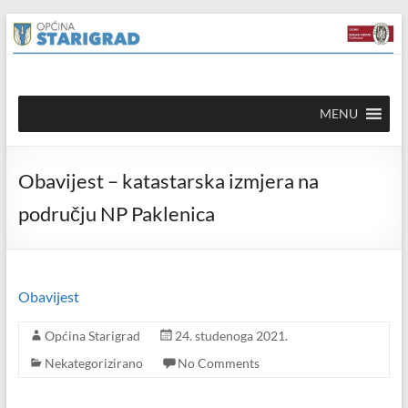
Skip to
Skip
content
to
content
Općina
MENU
Starigrad
Službena
Obavijest – katastarska izmjera na
mrežna
stranica
području NP Paklenica
Obavijest
Općina Starigrad
24. studenoga 2021.
Nekategorizirano
No Comments