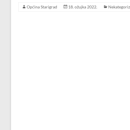
Općina Starigrad
18. ožujka 2022.
Nekategoriz