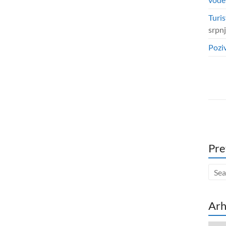
Turis
srpn
Poziv
Pre
Arh
Arhi