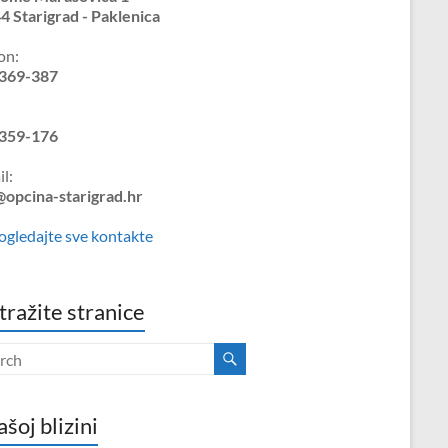
4 Starigrad - Paklenica
on:
369-387
359-176
l:
@opcina-starigrad.hr
ogledajte sve kontakte
tražite stranice
ašoj blizini