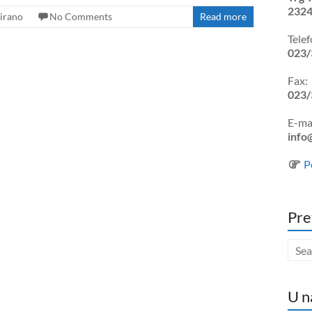
2324
irano
No Comments
Read more
Telef
023/
Fax:
023/
E-mai
info
P
Pre
U n