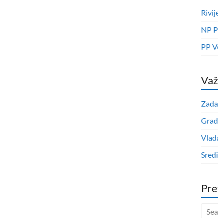
Rivij
NP P
PP V
Važ
Zada
Grad
Vlad
Sred
Pre