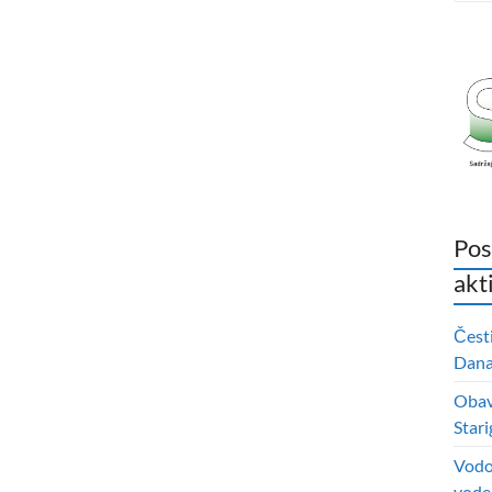
Pos
akt
Čest
Dana 
Obavi
Stari
Vodo
vode