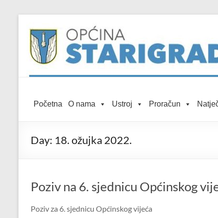
Skip to
Skip
content
to
content
Općina
Početna
O nama
Ustroj
Proračun
Natječ
Starigrad
Službena
Day:
18. ožujka 2022.
mrežna
stranica
Poziv na 6. sjednicu Općinskog vij
Poziv za 6. sjednicu Općinskog vijeća