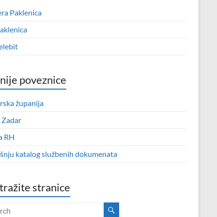
era Paklenica
aklenica
elebit
nije poveznice
rska županija
 Zadar
a RH
išnju katalog službenih dokumenata
tražite stranice