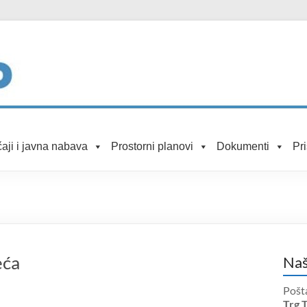
aji i javna nabava
Prostorni planovi
Dokumenti
Pr
eća
Naš
Pošt
Trg 