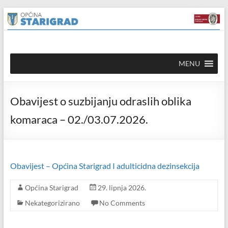
Skip to
Skip
content
to
content
Općina
MENU
Starigrad
Službena
Obavijest o suzbijanju odraslih oblika
mrežna
stranica
komaraca – 02./03.07.2026.
Obavijest – Općina Starigrad I adulticidna dezinsekcija
Općina Starigrad
29. lipnja 2026.
Nekategorizirano
No Comments