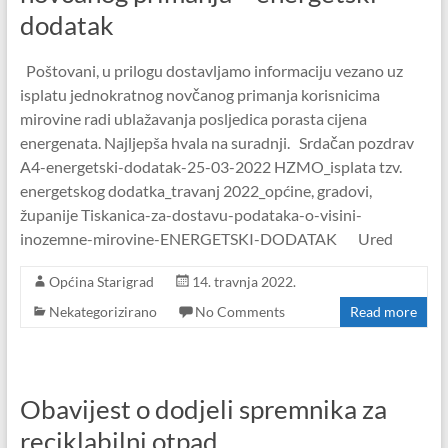
dodatak
Poštovani, u prilogu dostavljamo informaciju vezano uz
isplatu jednokratnog novčanog primanja korisnicima
mirovine radi ublažavanja posljedica porasta cijena
energenata. Najljepša hvala na suradnji. Srdačan pozdrav
A4-energetski-dodatak-25-03-2022 HZMO_isplata tzv.
energetskog dodatka_travanj 2022_općine, gradovi,
županije Tiskanica-za-dostavu-podataka-o-visini-
inozemne-mirovine-ENERGETSKI-DODATAK Ured
Općina Starigrad
14. travnja 2022.
Nekategorizirano
No Comments
Read more
Obavijest o dodjeli spremnika za
reciklabilni otpad