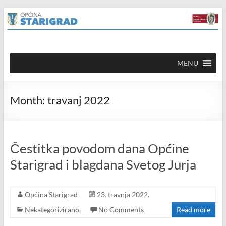
Skip to
Skip
content
to
content
Općina
MENU
Starigrad
Službena
Month:
travanj 2022
mrežna
stranica
Čestitka povodom dana Općine
Starigrad i blagdana Svetog Jurja
Općina Starigrad
23. travnja 2022.
Nekategorizirano
No Comments
Read more