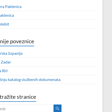
era Paklenica
aklenica
elebit
nije poveznice
rska županija
 Zadar
a RH
išnju katalog službenih dokumenata
tražite stranice