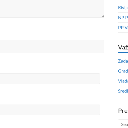
Rivij
NP P
PP V
Važ
Zada
Grad
Vlad
Sred
Pre