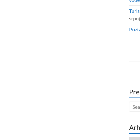
Turis
srpn
Poziv
Pre
Arh
Arhi