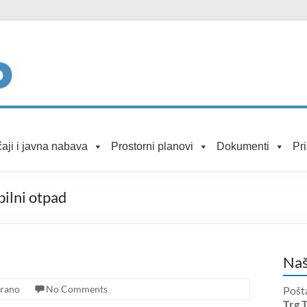
aji i javna nabava
Prostorni planovi
Dokumenti
Pr
bilni otpad
Naš
irano
No Comments
Pošt
Trg 