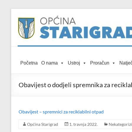
Skip to
Skip
content
to
content
Općina
Početna
O nama
Ustroj
Proračun
Natječ
Starigrad
Službena
Obavijest o dodjeli spremnika za recikla
mrežna
stranica
Obavijest – spremnici za reciklabilni otpad
Općina Starigrad
1. travnja 2022.
Nekategoriz