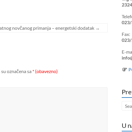
2324
Telef
023/
atnog novčanog primanja – energetski dodatak
→
Fax:
023/
E-mai
info
P
 su označena sa
* (obavezno)
Pre
U n