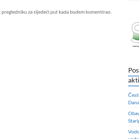
t pregledniku za sljedeći put kada budem komentirao.
Pos
akt
Čest
Dana 
Obavi
Stari
Vodo
vode