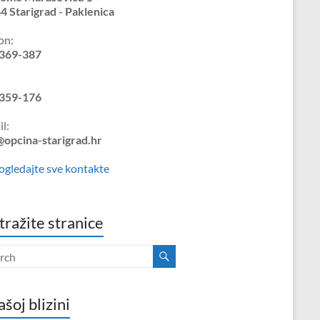
4 Starigrad - Paklenica
on:
369-387
359-176
l:
@opcina-starigrad.hr
ogledajte sve kontakte
tražite stranice
ašoj blizini