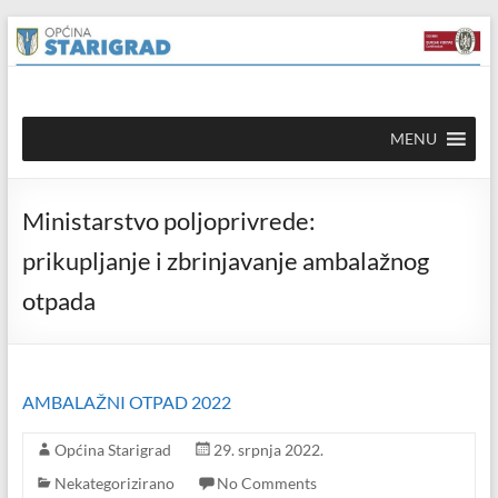
Skip to
Skip
content
to
content
Općina
MENU
Starigrad
Službena
Ministarstvo poljoprivrede:
mrežna
stranica
prikupljanje i zbrinjavanje ambalažnog
otpada
AMBALAŽNI OTPAD 2022
Općina Starigrad
29. srpnja 2022.
Nekategorizirano
No Comments