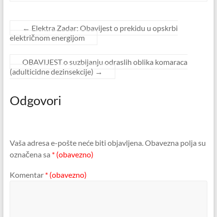
←
Elektra Zadar: Obavijest o prekidu u opskrbi
električnom energijom
OBAVIJEST o suzbijanju odraslih oblika komaraca
(adulticidne dezinsekcije)
→
Odgovori
Vaša adresa e-pošte neće biti objavljena.
Obavezna polja su
označena sa
* (obavezno)
Komentar
* (obavezno)