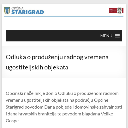
Skip to
Skip
content
to
content
Općina
MENU
Starigrad
Službena
Odluka o produženju radnog vremena
mrežna
stranica
ugostiteljskih objekata
Općinski načelnik je donio Odluku o produženom radnom
vremenu ugostiteljskih objekata na području Općine
Starigrad povodom Dana pobjede i domovinske zahvalnosti
i dana hrvatskih branitelja te povodom blagdana Velike
Gospe.