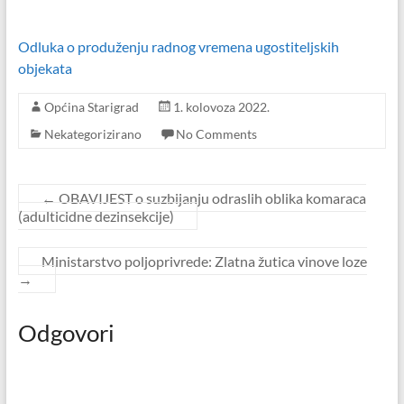
Odluka o produženju radnog vremena ugostiteljskih
objekata
Općina Starigrad
1. kolovoza 2022.
Nekategorizirano
No Comments
←
OBAVIJEST o suzbijanju odraslih oblika komaraca
(adulticidne dezinsekcije)
Ministarstvo poljoprivrede: Zlatna žutica vinove loze
→
Odgovori