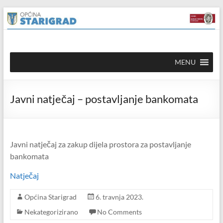
Skip to
Skip
content
to
content
Općina
MENU
Starigrad
Službena
Javni natječaj – postavljanje bankomata
mrežna
stranica
Javni natječaj za zakup dijela prostora za postavljanje
bankomata
Natječaj
Općina Starigrad
6. travnja 2023.
Nekategorizirano
No Comments