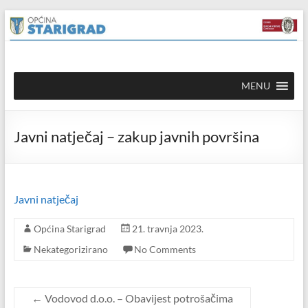
Skip to
Skip
content
to
content
Općina
MENU
Starigrad
Službena
Javni natječaj – zakup javnih površina
mrežna
stranica
Javni natječaj
Općina Starigrad
21. travnja 2023.
Nekategorizirano
No Comments
←
Vodovod d.o.o. – Obavijest potrošačima