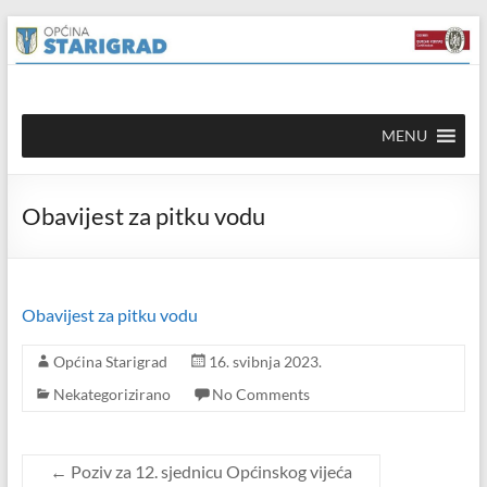
Skip to
Skip
content
to
content
Općina
MENU
Starigrad
Službena
Obavijest za pitku vodu
mrežna
stranica
Obavijest za pitku vodu
Općina Starigrad
16. svibnja 2023.
Nekategorizirano
No Comments
←
Poziv za 12. sjednicu Općinskog vijeća