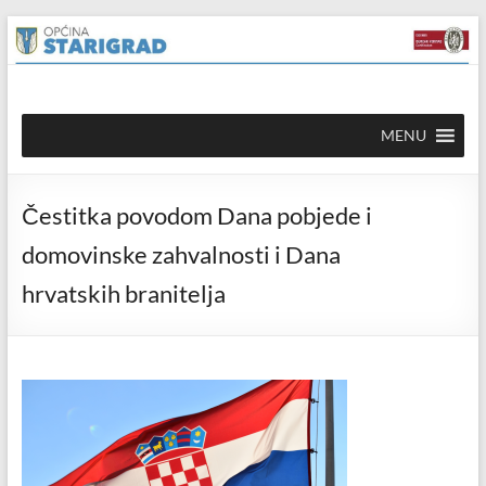
Skip to
Skip
content
to
content
Općina
MENU
Starigrad
Službena
Čestitka povodom Dana pobjede i
mrežna
stranica
domovinske zahvalnosti i Dana
hrvatskih branitelja