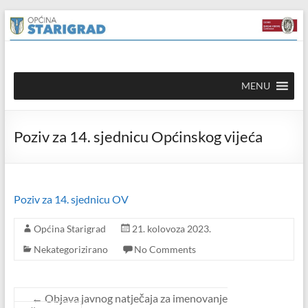
Skip to
Skip
content
to
content
Općina
MENU
Starigrad
Službena
Poziv za 14. sjednicu Općinskog vijeća
mrežna
stranica
Poziv za 14. sjednicu OV
Općina Starigrad
21. kolovoza 2023.
Nekategorizirano
No Comments
←
Objava javnog natječaja za imenovanje