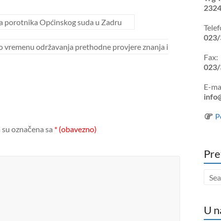
2324
ca porotnika Općinskog suda u Zadru
Telef
023/
 o vremenu održavanja prethodne provjere znanja i
Fax:
023/
E-mai
info
P
 su označena sa
* (obavezno)
Pre
U n