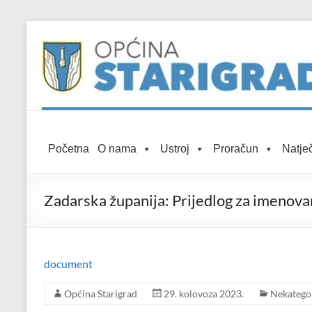
Skip to
Skip
content
to
content
Općina
Početna
O nama
Ustroj
Proračun
Natječ
Starigrad
Službena
Zadarska županija: Prijedlog za imenov
mrežna
stranica
document
Općina Starigrad
29. kolovoza 2023.
Nekatego