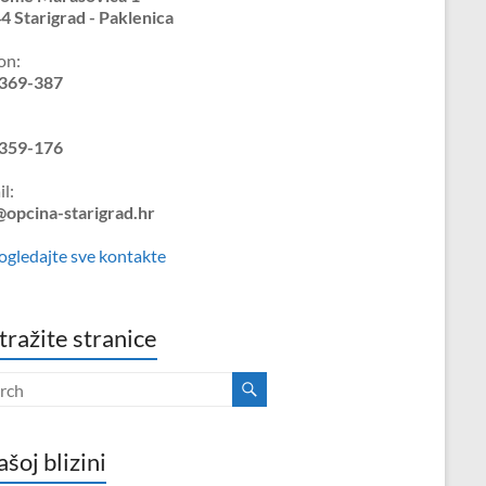
4 Starigrad - Paklenica
on:
369-387
359-176
l:
@opcina-starigrad.hr
ogledajte sve kontakte
tražite stranice
ašoj blizini