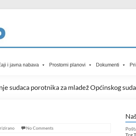
aji i javna nabava
Prostorni planovi
Dokumenti
Pr
anje sudaca porotnika za mladež Općinskog suda
Naš
rizirano
No Comments
Pošt
Trg 