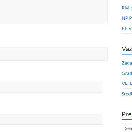
Rivij
NP P
PP V
Važ
Zada
Grad
Vlad
Sred
Pre