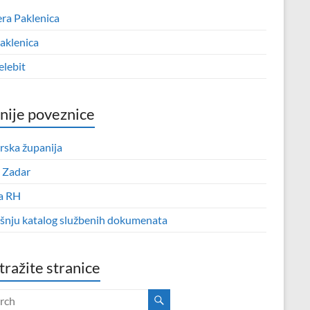
era Paklenica
aklenica
elebit
nije poveznice
rska županija
 Zadar
a RH
išnju katalog službenih dokumenata
tražite stranice