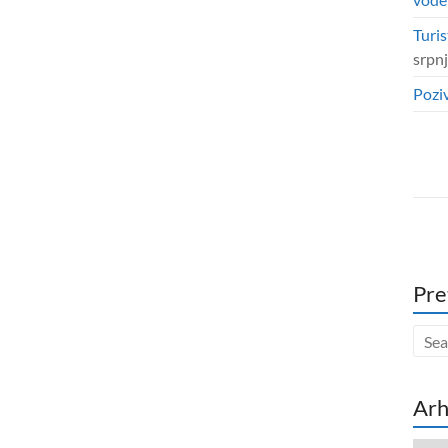
Turis
srpn
Poziv
Pre
Arh
Arhi