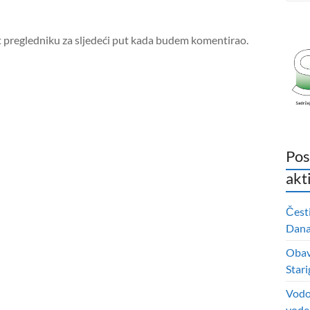
t pregledniku za sljedeći put kada budem komentirao.
Pos
akt
Čest
Dana 
Obavi
Stari
Vodo
vode