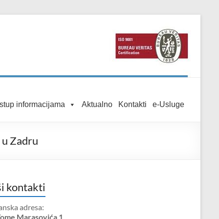
istup informacijama
Aktualno
Kontakti
e-Usluge
 u Zadru
i kontakti
anska adresa:
Tome Marasovića 1