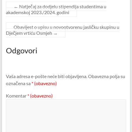
←
Natječaj za dodjelu stipendija studentima u
akademskoj 2023./2024. godini
Obavijest o upisu u novootvorenu jasličku skupinu u
Dječjem vrtiću Osmjeh
→
Odgovori
Vaša adresa e-pošte neće biti objavljena.
Obavezna polja su
označena sa
* (obavezno)
Komentar
* (obavezno)