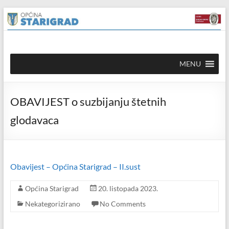
Skip to
Skip
content
to
content
Općina
MENU
Starigrad
Službena
OBAVIJEST o suzbijanju štetnih
mrežna
stranica
glodavaca
Obavijest – Općina Starigrad – II.sust
Općina Starigrad
20. listopada 2023.
Nekategorizirano
No Comments