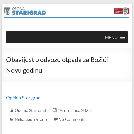
Skip to
Skip
content
to
content
Općina
MENU
Starigrad
Službena
Obavijest o odvozu otpada za Božić i
mrežna
stranica
Novu godinu
Općina Starigrad
Općina Starigrad
19. prosinca 2023.
Nekategorizirano
No Comments