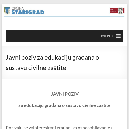
Skip to
Skip
content
to
content
Općina
MENU
Starigrad
Službena
Javni poziv za edukaciju građana o
mrežna
stranica
sustavu civilne zaštite
JAVNI POZIV
za edukaciju građana o sustavu civilne zaštite
Pozivaju se zainteresirani građani za osposobljavanje u