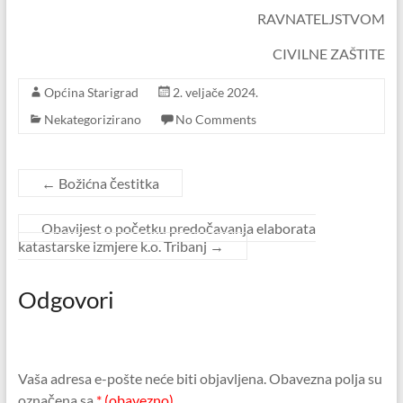
RAVNATELJSTVOM
CIVILNE ZAŠTITE
Općina Starigrad
2. veljače 2024.
Nekategorizirano
No Comments
←
Božićna čestitka
Obavijest o početku predočavanja elaborata
katastarske izmjere k.o. Tribanj
→
Odgovori
Vaša adresa e-pošte neće biti objavljena.
Obavezna polja su
označena sa
* (obavezno)