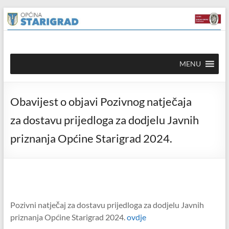
Skip to
Skip
content
to
content
Općina
MENU
Starigrad
Službena
Obavijest o objavi Pozivnog natječaja
mrežna
stranica
za dostavu prijedloga za dodjelu Javnih
priznanja Općine Starigrad 2024.
Pozivni natječaj za dostavu prijedloga za dodjelu Javnih
priznanja Općine Starigrad 2024.
ovdje