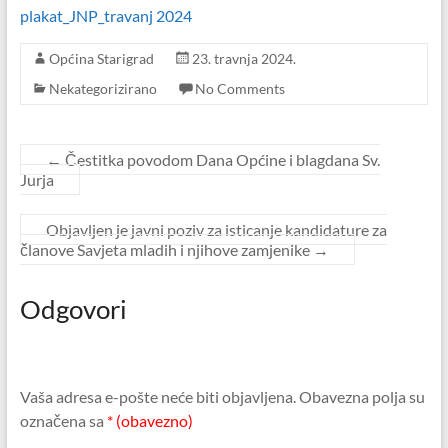
plakat_JNP_travanj 2024
Općina Starigrad
23. travnja 2024.
Nekategorizirano
No Comments
←
Čestitka povodom Dana Općine i blagdana Sv.
Jurja
Objavljen je javni poziv za isticanje kandidature za
članove Savjeta mladih i njihove zamjenike
→
Odgovori
Vaša adresa e-pošte neće biti objavljena.
Obavezna polja su
označena sa
* (obavezno)