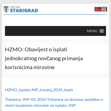
Skip to
Skip
content
to
content
Općina
MENU
Starigrad
Službena
HZMO: Obavijest o isplati
mrežna
stranica
jednokratnog novčanog primanja
korisnicima mirovine
HZMO_isplata JNP_travanj_2024_dopis
Tiskanica-JNP-03-2024-Tiskanica-za-dostavu-podatka-o-
visini-inozemne-mirovine-za-isplatu-JNP