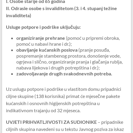
I. Osobe starije od 65 godina
II. Odrasle osobe s invaliditetom (3. i 4. stupanj težine
invaliditeta)
Usluge potpore i podrške uključuju:
organiziranje prehrane
(pomoć u pripremi obroka,
pomoć u nabavi hrane i dr.);
obavljanje kućanskih poslova
(pranje posuđa,
pospremanje stambenog prostora, donošenje vode,
ogrjeva i slično, organiziranje pranja i glačanja rublja,
nabava lijekova i drugih potrepština i dr.);
zadovoljavanje drugih svakodnevnih potreba.
Uz uslugu potpore i podrške u vlastitom domu pripadnici
ciljne skupine (138 korisnika) primat će mjesečne pakete
kućanskih i osnovnih higijenskih potrepština u
indikativnom trajanju od 32 mjeseca.
UVJETI PRIHVATLJIVOSTI ZA SUDIONIKE
– pripadnike
ciljnih skupina navedeni su u tekstu Javnog poziva za iskaz