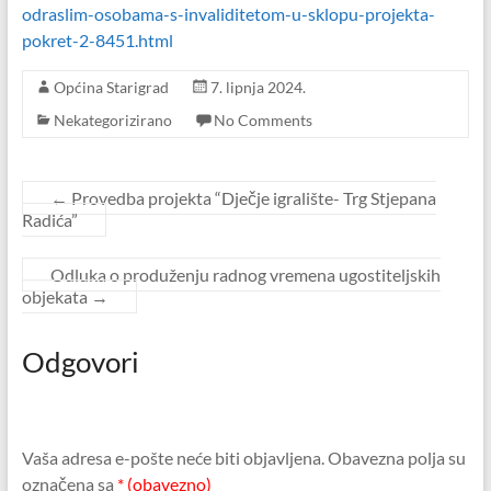
odraslim-osobama-s-invaliditetom-u-sklopu-projekta-
pokret-2-8451.html
Općina Starigrad
7. lipnja 2024.
Nekategorizirano
No Comments
←
Provedba projekta “Dječje igralište- Trg Stjepana
Radića”
Odluka o produženju radnog vremena ugostiteljskih
objekata
→
Odgovori
Vaša adresa e-pošte neće biti objavljena.
Obavezna polja su
označena sa
* (obavezno)