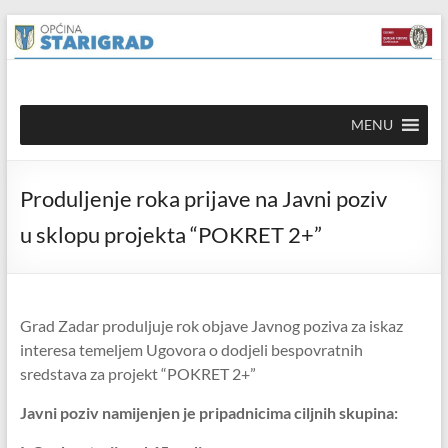
Skip to
Skip
content
to
content
Općina
MENU
Starigrad
Službena
Produljenje roka prijave na Javni poziv
mrežna
stranica
u sklopu projekta “POKRET 2+”
Grad Zadar produljuje rok objave Javnog poziva za iskaz
interesa temeljem Ugovora o dodjeli bespovratnih
sredstava za projekt “POKRET 2+”
Javni poziv namijenjen je pripadnicima ciljnih skupina: