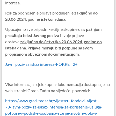
interesa.
Rok za podnošenje prijava produljen je
zaključno do
20.06.2024. godine istekom dana.
Upućujemo sve pripadnike ciljne skupine da
s pažnjom
pročitaju tekst Javnog poziva
i svoje prijave
dostave
zaključno do četvrtka 20.06.2024. godine do
isteka dana
.
Prijave moraju biti potpune sa svom
propisanom obveznom dokumentacijom.
Javni poziv za iskaz interesa-POKRET 2+
Više informacija i cjelokupna dokumentacija dostupna je na
web stranici Grada Zadra na sljedećoj poveznici:
https://www.grad-zadar.hr/vijest/eu-fondovi–vijesti-
73/javni-poziv-za-iskaz-interesa-za-koristenje-usluga-
potpore-i-podrske-osobama-starije-zivotne-dobi-i-