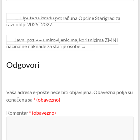
←
Upute za izradu proračuna Općine Starigrad za
razdoblje 2025.-2027.
Javni poziv – umirovljenicima, korisnicima ZMN i
nacinalne naknade za starije osobe
→
Odgovori
Vaša adresa e-pošte neće biti objavljena.
Obavezna polja su
označena sa
* (obavezno)
Komentar
* (obavezno)