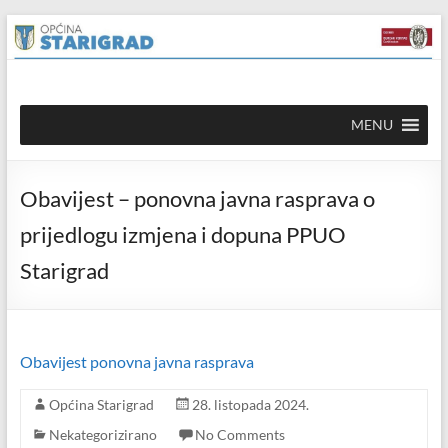
Skip to
Skip
content
to
content
Općina
MENU
Starigrad
Službena
Obavijest – ponovna javna rasprava o
mrežna
stranica
prijedlogu izmjena i dopuna PPUO
Starigrad
Obavijest ponovna javna rasprava
Općina Starigrad
28. listopada 2024.
Nekategorizirano
No Comments