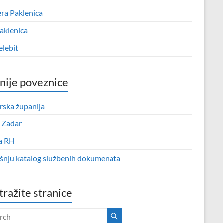
era Paklenica
aklenica
elebit
nije poveznice
rska županija
 Zadar
a RH
išnju katalog službenih dokumenata
tražite stranice