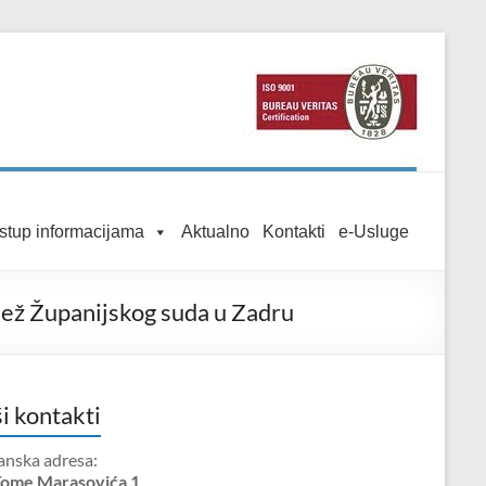
istup informacijama
Aktualno
Kontakti
e-Usluge
dež Županijskog suda u Zadru
i kontakti
anska adresa:
Tome Marasovića 1