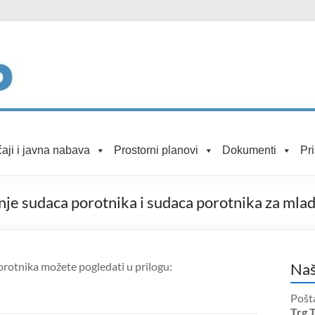
aji i javna nabava
Prostorni planovi
Dokumenti
Pr
nje sudaca porotnika i sudaca porotnika za mla
rotnika možete pogledati u prilogu:
Naš
Pošt
Trg 