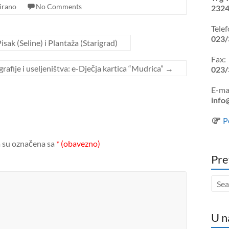
irano
No Comments
2324
Telef
023/
sak (Seline) i Plantaža (Starigrad)
Fax:
afije i useljeništva: e-Dječja kartica “Mudrica”
→
023/
E-mai
info
P
 su označena sa
* (obavezno)
Pre
U n