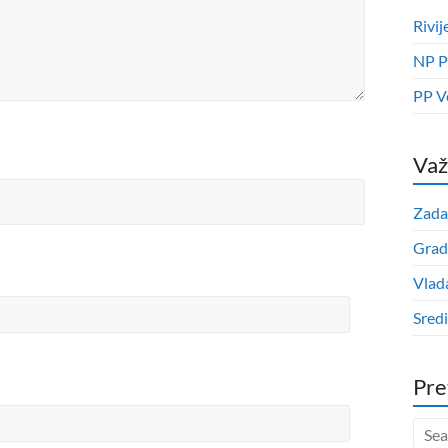
Rivij
NP P
PP V
Važ
Zada
Grad
Vlad
Sred
Pre