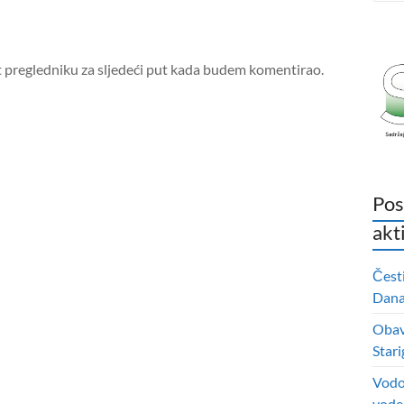
t pregledniku za sljedeći put kada budem komentirao.
Pos
akt
Čest
Dana 
Obavi
Stari
Vodo
vode