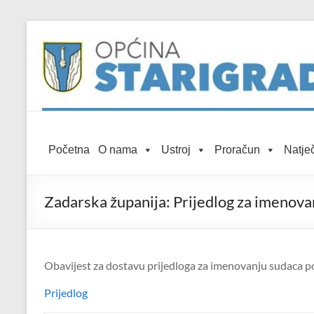
Skip to
Skip
content
to
content
Općina
Početna
O nama
Ustroj
Proračun
Natječ
Starigrad
Službena
Zadarska županija: Prijedlog za imenova
mrežna
stranica
Obavijest za dostavu prijedloga za imenovanju sudaca po
Prijedlog