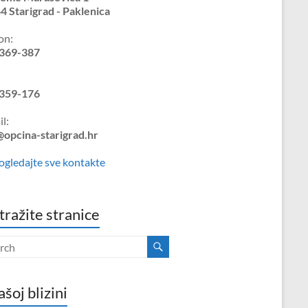
4 Starigrad - Paklenica
on:
369-387
359-176
l:
@opcina-starigrad.hr
ogledajte sve kontakte
tražite stranice
ašoj blizini