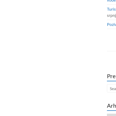
Turis
srpn
Poziv
Pre
Arh
Arhi