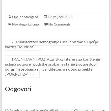
Općina Starigrad
19. veljače 2025.
Nekategorizirano
No Comments
←
Ministarstvo demografije i useljeništva: e-Dječja
kartica “Mudrica”
TRAJNI JAVNI POZIV za iskaz interesa za korištenje
usluga potpore i podrške osobama starije životne dobi i
odraslim osobama s invaliditetom u sklopu projekta
„POKRET 2+“
→
Odgovori
Vaša adresa e-pošte neće biti objavljena.
Obavezna polja su