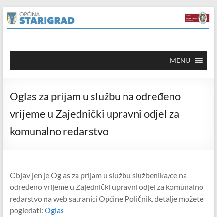
Skip to
Skip
content
to
content
Općina
MENU
Starigrad
Službena
Oglas za prijam u službu na određeno
mrežna
stranica
vrijeme u Zajednički upravni odjel za
komunalno redarstvo
Objavljen je Oglas za prijam u službu službenika/ce na
određeno vrijeme u Zajednički upravni odjel za komunalno
redarstvo na web satranici Općine Poličnik, detalje možete
pogledati:
Oglas