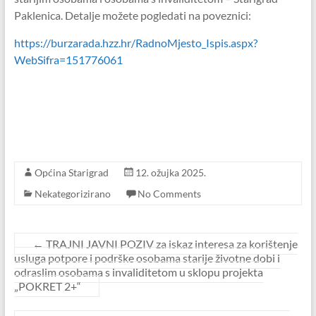
Paklenica. Detalje možete pogledati na poveznici:
https://burzarada.hzz.hr/RadnoMjesto_Ispis.aspx?
WebSifra=151776061
Općina Starigrad
12. ožujka 2025.
Nekategorizirano
No Comments
←
TRAJNI JAVNI POZIV za iskaz interesa za korištenje
usluga potpore i podrške osobama starije životne dobi i
odraslim osobama s invaliditetom u sklopu projekta
„POKRET 2+“