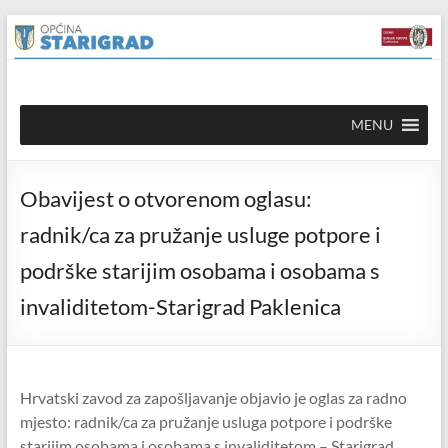
Skip to
Skip
content
to
content
Općina
MENU
Starigrad
Službena
Obavijest o otvorenom oglasu:
mrežna
stranica
radnik/ca za pružanje usluge potpore i
podrške starijim osobama i osobama s
invaliditetom-Starigrad Paklenica
Hrvatski zavod za zapošljavanje objavio je oglas za radno
mjesto: radnik/ca za pružanje usluga potpore i podrške
starijim osobama i osobama s invaliditetom – Starigrad