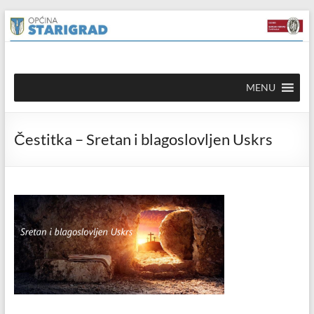
Skip to
Skip
content
to
content
Općina
MENU
Starigrad
Službena
Čestitka – Sretan i blagoslovljen Uskrs
mrežna
stranica