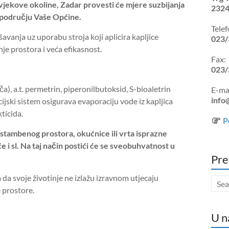
ovjekove okoline, Zadar provesti će mjere
suzbijanja
2324
a području Vaše Općine.
Telef
vanja uz uporabu stroja koji aplicira kapljice
023/
je prostora i veća efikasnost.
Fax:
023/
ča), a.t. permetrin, piperonilbutoksid, S-bioaletrin
E-mai
info
cijski sistem osigurava evaporaciju vode iz kapljica
ticida.
P
stambenog prostora, okućnice ili vrta isprazne
i sl. Na taj način postići će se sveobuhvatnost u
Pre
da svoje životinje ne izlažu izravnom utjecaju
 prostore.
U n