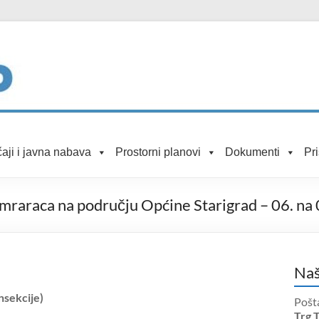
aji i javna nabava
Prostorni planovi
Dokumenti
Pr
omraraca na području Općine Starigrad – 06. na
Naš
nsekcije)
Pošt
Trg 