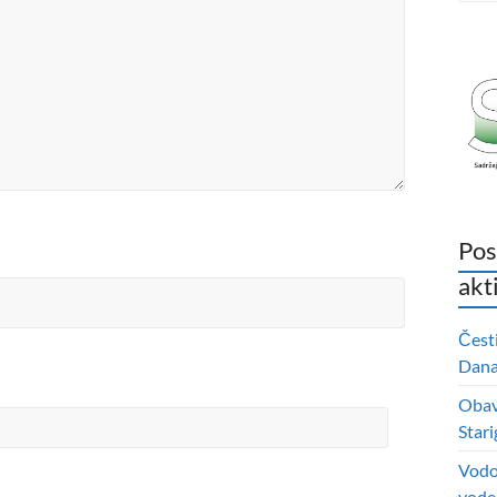
Pos
akt
Čest
Dana 
Obavi
Stari
Vodo
vode