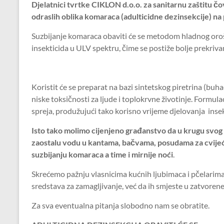
Djelatnici tvrtke CIKLON d.o.o. za sanitarnu zaštitu č
odraslih oblika komaraca (adulticidne dezinsekcije) n
Suzbijanje komaraca obaviti će se metodom hladnog oroša
insekticida u ULV spektru, čime se postiže bolje prekrivan
Koristit će se preparat na bazi sintetskog piretrina (buha
niske toksičnosti za ljude i toplokrvne životinje. Formula
spreja, produžujući tako korisno vrijeme djelovanja insek
Isto tako molimo cijenjeno građanstvo da u krugu svog 
zaostalu vodu u kantama, bačvama, posudama za cvijeće 
suzbijanju komaraca a time i mirnije noći
.
Skrećemo pažnju vlasnicima kućnih ljubimaca i pčelarima 
sredstava za zamagljivanje, već da ih smjeste u zatvorene
Za sva eventualna pitanja slobodno nam se obratite.