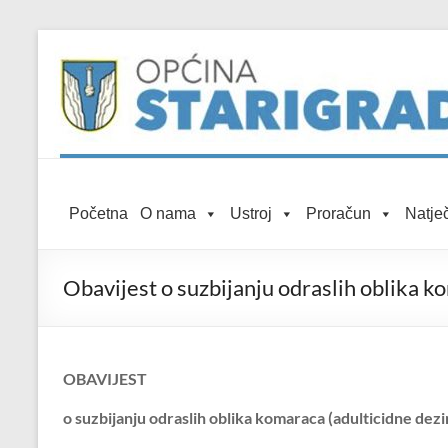
Skip to
Skip
content
to
content
Općina
Početna
O nama
Ustroj
Proračun
Natječ
Starigrad
Službena
Obavijest o suzbijanju odraslih oblika k
mrežna
stranica
OBAVIJEST
o suzbijanju odraslih oblika komaraca (adulticidne dezi