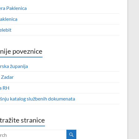
era Paklenica
aklenica
elebit
nije poveznice
rska županija
 Zadar
a RH
išnju katalog službenih dokumenata
tražite stranice