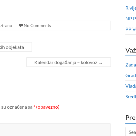
Rivij
NP P
zirano
No Comments
PP V
ih objekata
Važ
Kalendar događanja – kolovoz
→
Zada
Grad
Vlad
Sred
 su označena sa
* (obavezno)
Pre