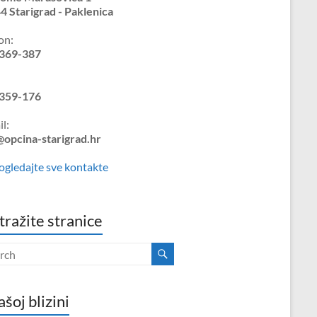
4 Starigrad - Paklenica
on:
369-387
359-176
l:
@opcina-starigrad.hr
ogledajte sve kontakte
tražite stranice
ašoj blizini