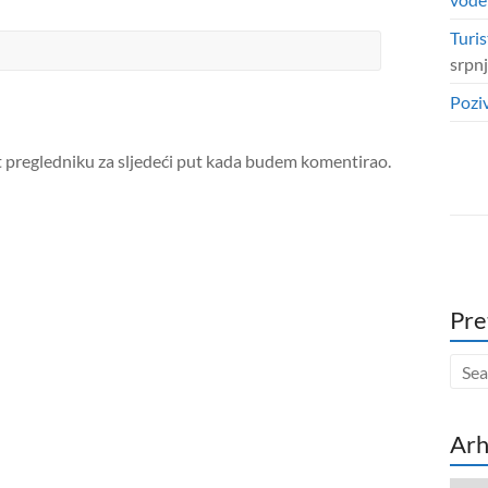
Turis
srpn
Poziv
t pregledniku za sljedeći put kada budem komentirao.
Pre
Arh
Arhi