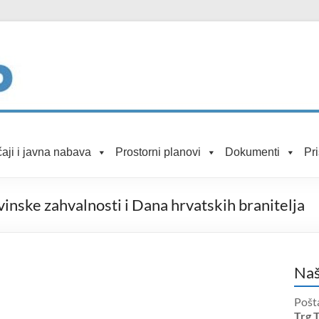
aji i javna nabava
Prostorni planovi
Dokumenti
Pr
nske zahvalnosti i Dana hrvatskih branitelja
Naš
Pošt
Trg 