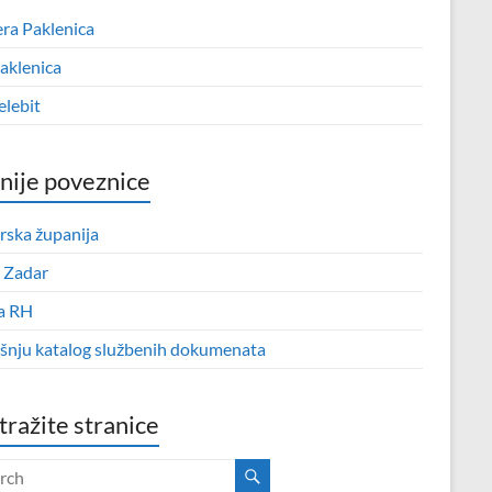
era Paklenica
aklenica
elebit
nije poveznice
rska županija
 Zadar
a RH
išnju katalog službenih dokumenata
tražite stranice