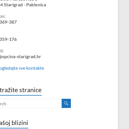
4 Starigrad - Paklenica
on:
369-387
359-176
l:
@opcina-starigrad.hr
ogledajte sve kontakte
tražite stranice
ašoj blizini