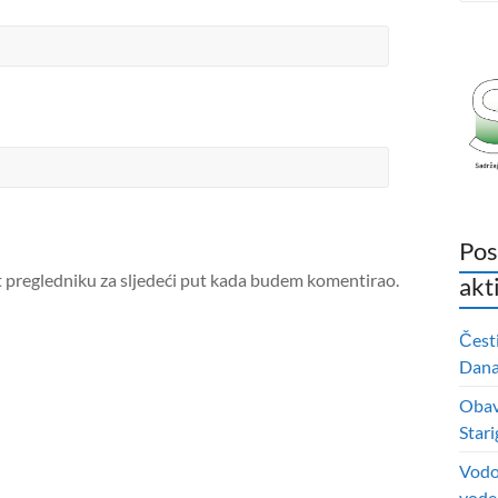
Pos
t pregledniku za sljedeći put kada budem komentirao.
akt
Čest
Dana 
Obavi
Stari
Vodo
vode