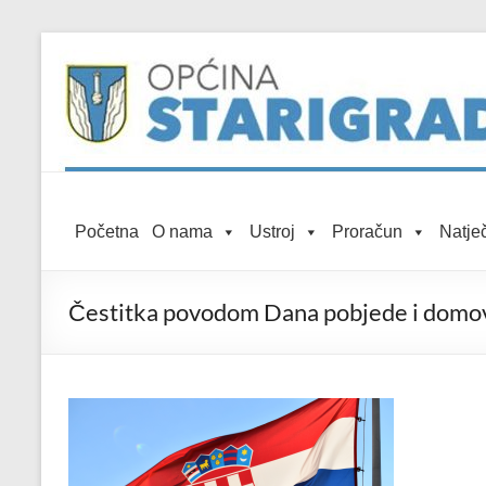
Skip to
Skip
content
to
content
Općina
Početna
O nama
Ustroj
Proračun
Natječ
Starigrad
Službena
Čestitka povodom Dana pobjede i domovi
mrežna
stranica