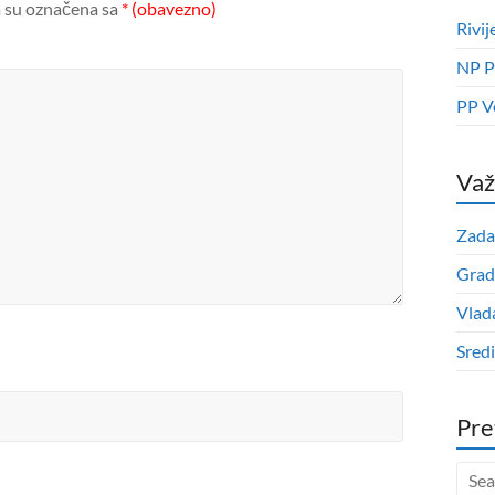
 su označena sa
* (obavezno)
Rivij
NP P
PP V
Važ
Zada
Grad
Vlad
Sred
Pre