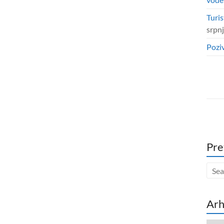
Turis
srpn
Poziv
Pre
Arh
Arhi