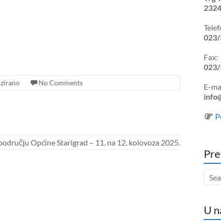
2324
Telef
023/
Fax:
023/
zirano
No Comments
E-mai
info
P
području Općine Starigrad – 11. na 12. kolovoza 2025.
Pre
U n