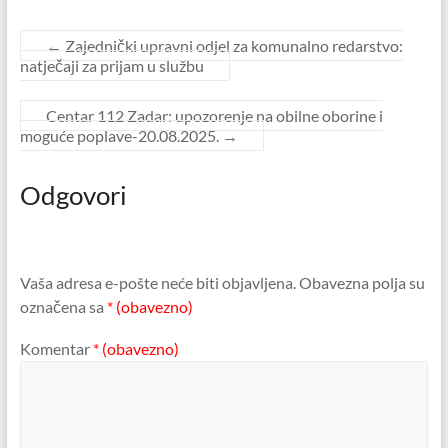
←
Zajednički upravni odjel za komunalno redarstvo:
natječaji za prijam u službu
Centar 112 Zadar: upozorenje na obilne oborine i
moguće poplave-20.08.2025.
→
Odgovori
Vaša adresa e-pošte neće biti objavljena.
Obavezna polja su
označena sa
* (obavezno)
Komentar
* (obavezno)