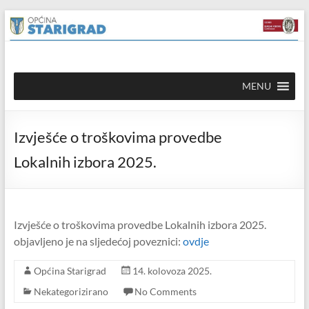
Skip to
Skip
content
to
content
Općina
MENU
Starigrad
Službena
Izvješće o troškovima provedbe
mrežna
stranica
Lokalnih izbora 2025.
Izvješće o troškovima provedbe Lokalnih izbora 2025.
objavljeno je na sljedećoj poveznici:
ovdje
Općina Starigrad
14. kolovoza 2025.
Nekategorizirano
No Comments