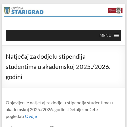
Skip to
Skip
content
to
content
Općina
MENU
Starigrad
Službena
Natječaj za dodjelu stipendija
mrežna
stranica
studentima u akademskoj 2025./2026.
godini
Objavljen je natječaj za dodjelu stipendija studentima u
akademskoj 2025./2026. godini. Detalje možete
pogledati
Ovdje