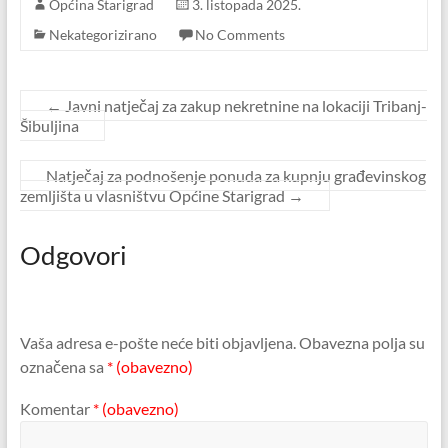
Općina Starigrad
3. listopada 2025.
Nekategorizirano
No Comments
←
Javni natječaj za zakup nekretnine na lokaciji Tribanj-
Šibuljina
Natječaj za podnošenje ponuda za kupnju građevinskog
zemljišta u vlasništvu Općine Starigrad
→
Odgovori
Vaša adresa e-pošte neće biti objavljena.
Obavezna polja su
označena sa
* (obavezno)
Komentar
* (obavezno)