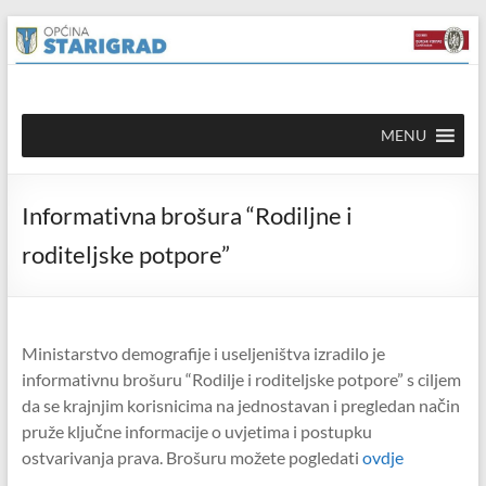
Skip to
Skip
content
to
content
Općina
MENU
Starigrad
Službena
Informativna brošura “Rodiljne i
mrežna
stranica
roditeljske potpore”
Ministarstvo demografije i useljeništva izradilo je
informativnu brošuru “Rodilje i roditeljske potpore” s ciljem
da se krajnjim korisnicima na jednostavan i pregledan način
pruže ključne informacije o uvjetima i postupku
ostvarivanja prava. Brošuru možete pogledati
ovdje