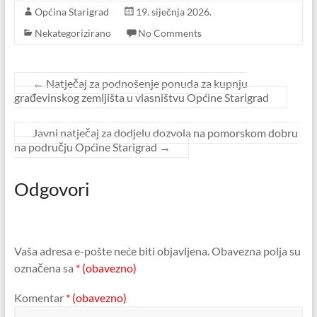
Općina Starigrad
19. siječnja 2026.
Nekategorizirano
No Comments
←
Natječaj za podnošenje ponuda za kupnju
građevinskog zemljišta u vlasništvu Općine Starigrad
Javni natječaj za dodjelu dozvola na pomorskom dobru
na području Općine Starigrad
→
Odgovori
Vaša adresa e-pošte neće biti objavljena.
Obavezna polja su
označena sa
* (obavezno)
Komentar
* (obavezno)